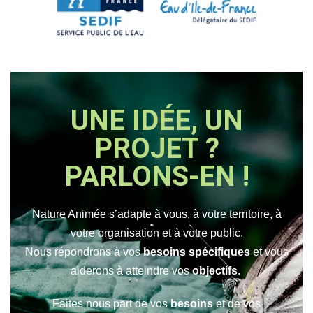
UNE IDÉE, UN
PROJET ?
PARLONS-EN !
Nature Animée s’adapte à vous, à votre territoire, à
votre organisation et à votre public.
Nous répondrons
à vos
besoins spécifiques
et vous
aiderons à atteindre vos
objectifs
.
Faites nous part de vos
besoins
et de vos